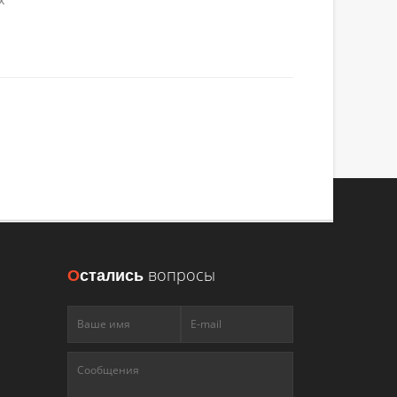
О
стались
вопросы