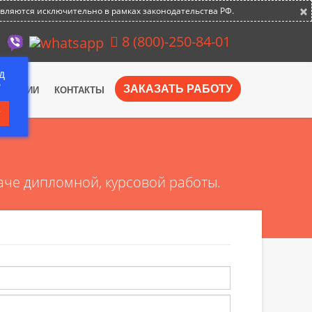
×
авляются исключительно в рамках законодательства РФ.
8 (800)-250-84-01
д
?
ЗАКАЗАТЬ РАБОТУ
АКАНСИИ
КОНТАКТЫ
т
аче дипломной, курсовой работы.