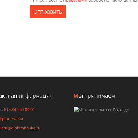
Отправить
актная
информация
М
ы
принимаем
н:
8 (800)-250-84-01
diplomnauka
lient@diplomnauka.ru