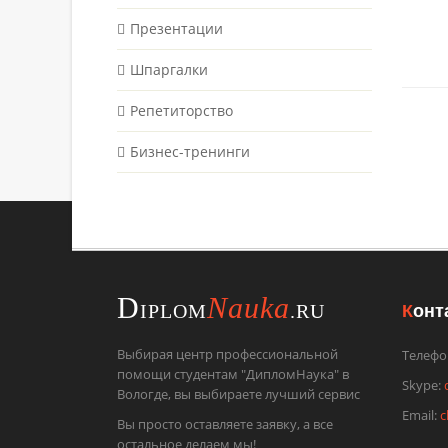
Презентации
Шпаргалки
Репетиторство
Бизнес-тренинги
D
Nauka
К
онт
IPLOM
.RU
Выбирая центр профессиональной
Телефо
помощи студентам "ДипломНаука" в
Skype:
Вологде, вы выбираете лучший сервис
Email:
c
Вы просто оставляете заявку, а все
остальное делаем мы!