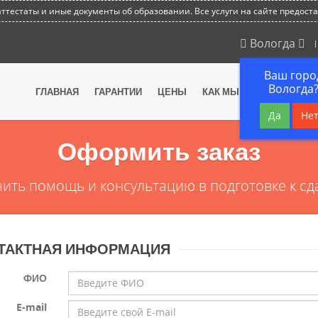
тестаты и иные документы об образовании. Все услуги на сайте предост
Вологда
Ваш горо
Вологда
ГЛАВНАЯ
ГАРАНТИИ
ЦЕНЫ
КАК МЫ РАБОТАЕМ
В
Да
Не
Оформить заказ
ить помощь и консультацию в подготовке к сд
ТАКТНАЯ ИНФОРМАЦИЯ
ФИО
E-mail